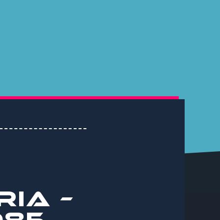
RIA –
985