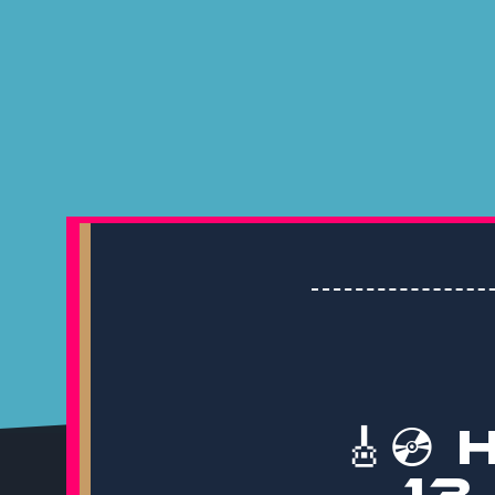
🎸💿
13