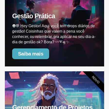
Gestão Prática
👽💬 Hey Gestor! Aqui você tem drops diários de
gestão! Coisinhas que valem a pena você
conhecer, ou relembrar, pra aplicar no seu dia-a-
dia de gestão ok? Bora? 〰️➰🛸✨
Saiba mais
NOVO
Gerenciamento de Projetos