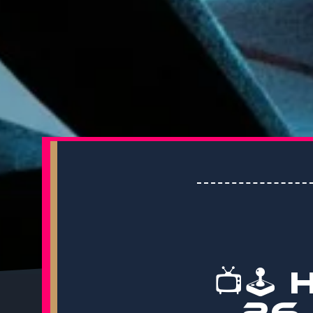
📺🕹
26