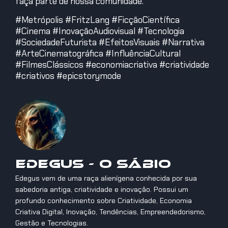
faça parte de nossa comunidade.
#Metrópolis #FritzLang #FicçãoCientífica
#Cinema #InovaçãoAudiovisual #Tecnologia
#SociedadeFuturista #EfeitosVisuais #Narrativa
#ArteCinematográfica #InfluênciaCultural
#FilmesClássicos #economiacriativa #criatividade
#criativos #epicstorymode
Edegus - O Sábio
Edegus vem de uma raça alienígena conhecida por sua
sabedoria antiga, criatividade e inovação. Possui um
profundo conhecimento sobre Criatividade, Economia
Criativa Digital, Inovação, Tendências, Empreendedorismo,
Gestão e Tecnologias.