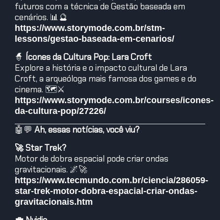
futuros com a técnica de Gestão baseada em
cenários. 📊🔮
https://www.storymode.com.br/stm-
lessons/gestao-baseada-em-cenarios/
🧙
Ícones da Cultura Pop: Lara Croft
Explore a história e o impacto cultural de Lara
Croft, a arqueóloga mais famosa dos games e do
cinema. 🗺️⚔️
https://www.storymode.com.br/courses/icones-
da-cultura-pop/27226/
🤖💬
Ah, essas notícias, você viu?
🚀 Star Trek?
Motor de dobra espacial pode criar ondas
gravitacionais. 🌌🚀
https://www.tecmundo.com.br/ciencia/286059-
star-trek-motor-dobra-espacial-criar-ondas-
gravitacionais.htm