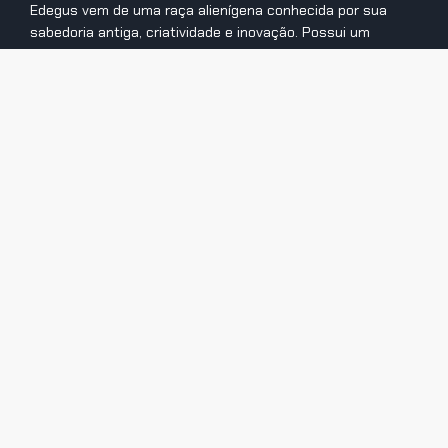
Edegus vem de uma raça alienígena conhecida por sua
sabedoria antiga, criatividade e inovação. Possui um
profundo conhecimento sobre Criatividade, Economia
Criativa Digital, Inovação, Tendências, Empreendedorismo,
Gestão e Tecnologias.
Anterior
Próximo