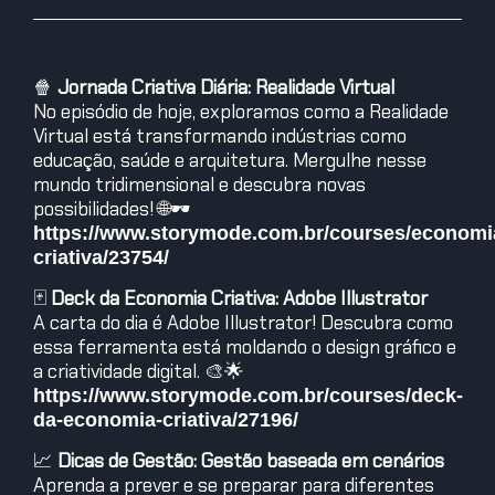
🍿
Jornada Criativa Diária: Realidade Virtual
No episódio de hoje, exploramos como a Realidade
Virtual está transformando indústrias como
educação, saúde e arquitetura. Mergulhe nesse
mundo tridimensional e descubra novas
possibilidades! 🌐🕶️
https://www.storymode.com.br/courses/economi
criativa/23754/
🃏
Deck da Economia Criativa: Adobe Illustrator
A carta do dia é Adobe Illustrator! Descubra como
essa ferramenta está moldando o design gráfico e
a criatividade digital. 🎨🌟
https://www.storymode.com.br/courses/deck-
da-economia-criativa/27196/
📈
Dicas de Gestão: Gestão baseada em cenários
Aprenda a prever e se preparar para diferentes