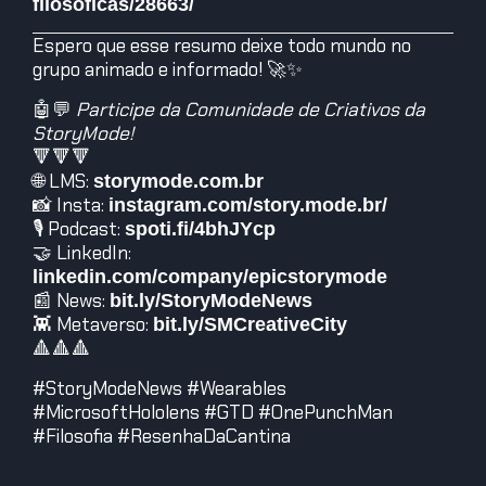
filosoficas/28663/
Espero que esse resumo deixe todo mundo no
grupo animado e informado! 🚀✨
🤖💬
Participe da Comunidade de Criativos da
StoryMode!
🔻🔻🔻
🌐 LMS:
storymode.com.br
📸 Insta:
instagram.com/story.mode.br/
🎙️ Podcast:
spoti.fi/4bhJYcp
🤝 LinkedIn:
linkedin.com/company/epicstorymode
📰 News:
bit.ly/StoryModeNews
👾 Metaverso:
bit.ly/SMCreativeCity
🔺🔺🔺
#StoryModeNews #Wearables
#MicrosoftHololens #GTD #OnePunchMan
#Filosofia #ResenhaDaCantina