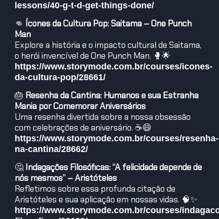
lessons/40-g-t-d-get-things-done/
👊
Ícones da Cultura Pop: Saitama – One Punch
Man
Explore a história e o impacto cultural de Saitama,
o herói invencível de One Punch Man. 🥊🌟
https://www.storymode.com.br/courses/icones-
da-cultura-pop/28661/
🎂
Resenha da Cantina: Humanos e sua Estranha
Mania por Comemorar Aniversários
Uma resenha divertida sobre a nossa obsessão
com celebrações de aniversário. ☕😄
https://www.storymode.com.br/courses/resenha-
na-cantina/28662/
🤔
Indagações Filosóficas: “A felicidade depende de
nós mesmos” – Aristóteles
Refletimos sobre essa profunda citação de
Aristóteles e sua aplicação em nossas vidas. 🧠✨
https://www.storymode.com.br/courses/indagac