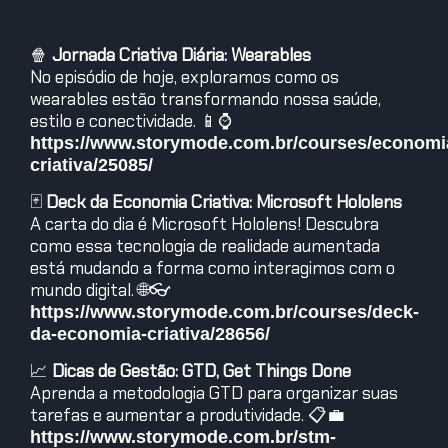
🍿
Jornada Criativa Diária: Wearables
No episódio de hoje, exploramos como os
wearables estão transformando nossa saúde,
estilo e conectividade. 📱⌚
https://www.storymode.com.br/courses/economi
criativa/25085/
🃏
Deck da Economia Criativa: Microsoft Hololens
A carta do dia é Microsoft Hololens! Descubra
como essa tecnologia de realidade aumentada
está mudando a forma como interagimos com o
mundo digital. 🌐👓
https://www.storymode.com.br/courses/deck-
da-economia-criativa/28656/
📈
Dicas de Gestão: GTD, Get Things Done
Aprenda a metodologia GTD para organizar suas
tarefas e aumentar a produtividade. 📋💼
https://www.storymode.com.br/stm-