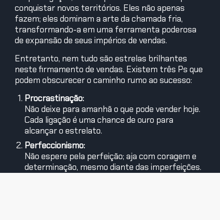
conquistar novos territórios. Eles não apenas
fazem; eles dominam a arte da chamada fria,
transformando-a em uma ferramenta poderosa
de expansão de seus impérios de vendas.
Entretanto, nem tudo são estrelas brilhantes
neste firmamento de vendas. Existem três Ps que
podem obscurecer o caminho rumo ao sucesso:
Procrastinação:
Não deixe para amanhã o que pode vender hoje.
Cada ligação é uma chance de ouro para
alcançar o estrelato.
Perfeccionismo:
Não espere pela perfeição; aja com coragem e
determinação, mesmo diante das imperfeições.
Paralisia:
Não se deixe abater pelos fracassos. Cada não é
apenas mais uma oportunidade para dizer sim.