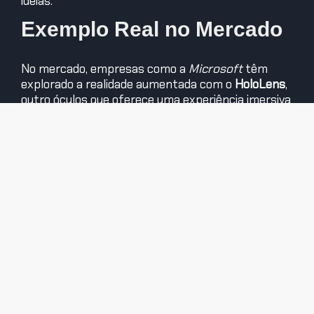
ideias.
Exemplo Real no Mercado
No mercado, empresas como a
Microsoft
têm
explorado a realidade aumentada com o
HoloLens
,
outro óculos que oferece uma experiência imersiva
e interativa. No entanto, a grande sacada do
Orion
é a combinação de IA avançada e interfaces
intuitivas, que podem levar essas experiências
para um nível de acessibilidade e uso diário que, até
agora, parecia um sonho distante.
Quiz Rápido
Qual é a principal inovação do
Orion
em relação
aos óculos de realidade aumentada anteriores?
Como a IA integrada nos óculos Ray-Ban Meta
promete transformar o dia a dia dos usuários?