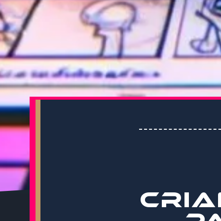
CRI
P