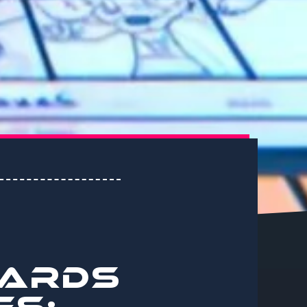
OARDS
ES: