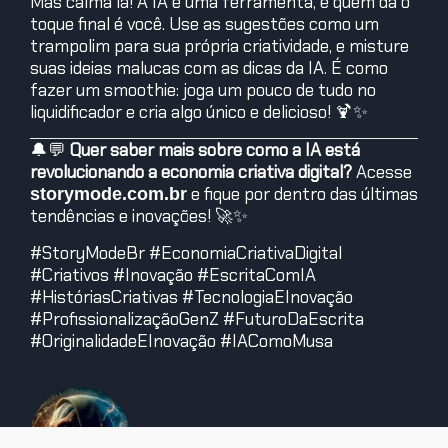
Mas calma lá! A IA é uma ferramenta, e quem dá o
toque final é você. Use as sugestões como um
trampolim para sua própria criatividade, e misture
suas ideias malucas com as dicas da IA. É como
fazer um smoothie: joga um pouco de tudo no
liquidificador e cria algo único e delicioso! 🍹✨
🔔💬
Quer saber mais sobre como a IA está
revolucionando a economia criativa digital?
Acesse
e fique por dentro das últimas
storymode.com.br
tendências e inovações! 🚀✨
#StoryModeBr #EconomiaCriativaDigital
#Criativos #Inovação #EscritaComIA
#HistóriasCriativas #TecnologiaEInovação
#ProfissionalizaçãoGenZ #FuturoDaEscrita
#OriginalidadeEInovação #IAComoMusa