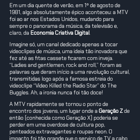
Em um dia quente de verão, em 1º de agosto de
1981, algo absolutamente épico aconteceu: a MTV
foi ao ar nos Estados Unidos, mudando para
sempre o panorama da música, da televisão e,
claro, da
Economia Criativa Digital
.
Imagine só, um canal dedicado apenas a tocar
videoclipes de música, uma ideia tão inovadora que
fez até as fitas cassete ficarem com inveja.
“Ladies and gentlemen, rock and roll,” foram as
palavras que deram início a uma revolução cultural,
transmitidas logo após a famosa estreia do
videoclipe “Video Killed the Radio Star” do The
Buggles. Ah, a ironia nunca foi tão doce!
A MTV rapidamente se tornou o ponto de
encontro dos jovens, um lugar onde a
Geração Z
de
então (conhecida como Geração X) poderia se
perder em uma overdose de cultura pop,
penteados extravagantes e roupas neon. O
impacto foi tão grande que o serviço de TV a cabo