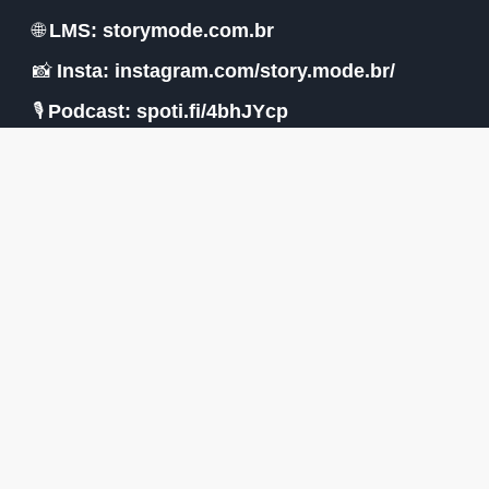
🌐
LMS:
storymode.com.br
📸
Insta:
instagram.com/story.mode.br/
🎙️
Podcast:
spoti.fi/4bhJYcp
🤝
LinkedIn:
linkedin.com/company/epicstorymode
📰
News:
bit.ly/StoryModeNews
👾
Metaverso:
bit.ly/SMCreativeCity
📱
APP SM na Google Play:
🔺🔺🔺
bit.ly/StoryModeGooglePlay
#EconomiaCriativaDigital #GeraçãoZ #CulturaPOP
#Criatividade #MTV