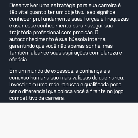
Desenvolver uma estratégia para sua carreira é
tão vital quanto ter um objetivo. Isso significa
conhecer profundamente suas forças e fraquezas
e usar esse conhecimento para navegar sua
trajetória profissional com precisão. O
autoconhecimento é sua bússola interna,
garantindo que você não apenas sonhe, mas
também alcance suas aspirações com clareza e
eficácia.
Em um mundo de excessos, a confiança e a
conexão humana são mais valiosas do que nunca.
Investir em uma rede robusta e qualificada pode
ser o diferencial que coloca você à frente no jogo
competitivo da carreira.
Princípios para uma Marca
Pessoal de Sucesso:
1. Seja diferente: evite ser um ‘genérico’ no