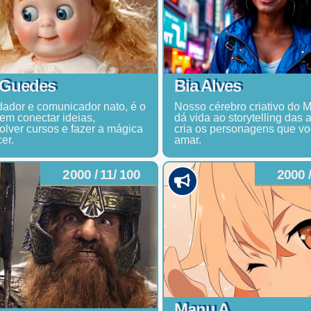
 Guedes
Bia Alves
ador e comunicador nato, é o
Nosso cérebro criativo do M
em conectar ideias,
dá vida ao storytelling das 
lver cursos e fazer a mágica
cria os personagens que vo
er.
amar.
2000 / 11/ 100
2000 /
Manu A.