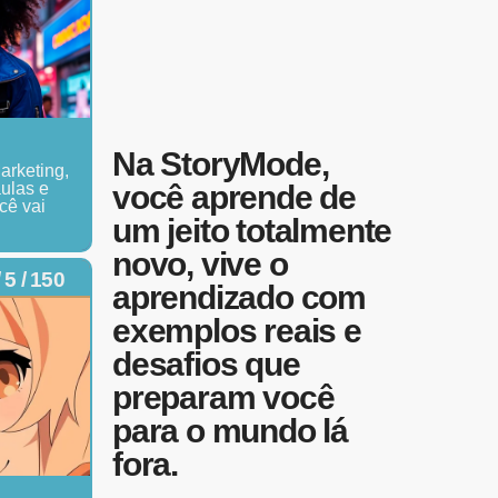
Na StoryMode,
arketing,
você aprende de
aulas e
cê vai
um jeito totalmente
novo, vive o
 5 / 150
aprendizado com
exemplos reais e
desafios que
preparam você
para o mundo lá
fora.