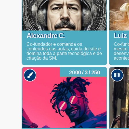
Alexandre C.
Luiz
Co-fundador e comanda os
Co-fund
conteúdos das aulas, cuida do site e
mestre 
domina toda a parte tecnológica e de
desenvo
criação da SM.
acontec
2000 / 3 / 250