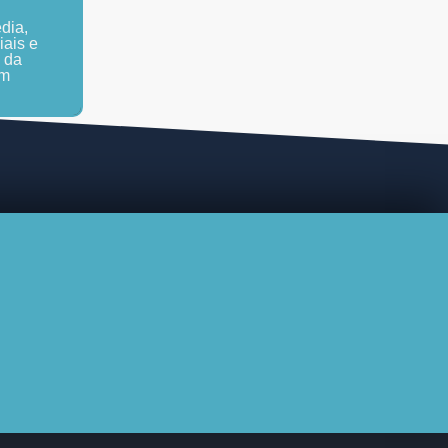
dia,
iais e
 da
em