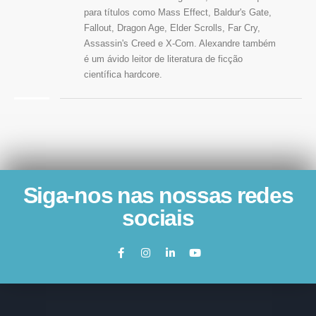
para títulos como Mass Effect, Baldur's Gate,
Fallout, Dragon Age, Elder Scrolls, Far Cry,
Assassin's Creed e X-Com. Alexandre também
é um ávido leitor de literatura de ficção
científica hardcore.
Siga-nos nas nossas redes
sociais