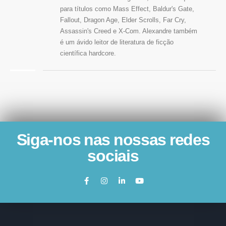
para títulos como Mass Effect, Baldur's Gate,
Fallout, Dragon Age, Elder Scrolls, Far Cry,
Assassin's Creed e X-Com. Alexandre também
é um ávido leitor de literatura de ficção
científica hardcore.
Siga-nos nas nossas redes
sociais