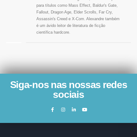
para títulos como Mass Effect, Baldur's Gate,
Fallout, Dragon Age, Elder Scrolls, Far Cry,
Assassin's Creed e X-Com. Alexandre também
é um ávido leitor de literatura de ficção
científica hardcore.
Siga-nos nas nossas redes
sociais