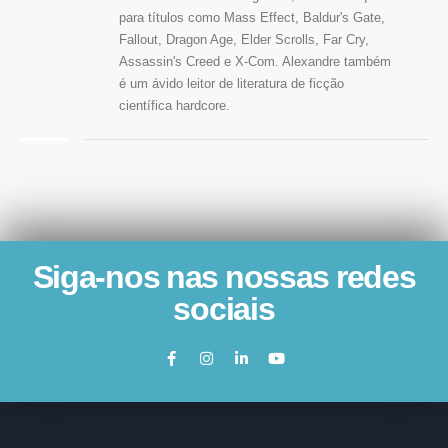
para títulos como Mass Effect, Baldur's Gate,
Fallout, Dragon Age, Elder Scrolls, Far Cry,
Assassin's Creed e X-Com. Alexandre também
é um ávido leitor de literatura de ficção
científica hardcore.
Siga-nos nas nossas redes
sociais