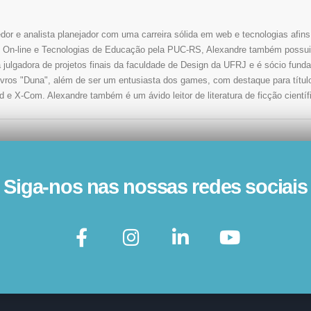
r e analista planejador com uma carreira sólida em web e tecnologias afin
n-line e Tecnologias de Educação pela PUC-RS, Alexandre também possui f
gadora de projetos finais da faculdade de Design da UFRJ e é sócio fundad
livros "Duna", além de ser um entusiasta dos games, com destaque para títul
d e X-Com. Alexandre também é um ávido leitor de literatura de ficção científ
Siga-nos nas nossas redes sociais