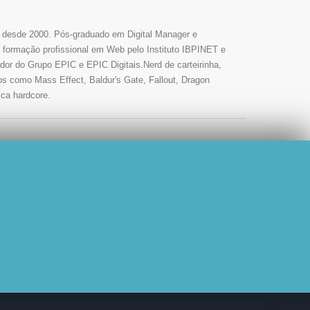
s desde 2000. Pós-graduado em Digital Manager e
ormação profissional em Web pelo Instituto IBPINET e
or do Grupo EPIC e EPIC Digitais.Nerd de carteirinha,
os como Mass Effect, Baldur's Gate, Fallout, Dragon
ica hardcore.