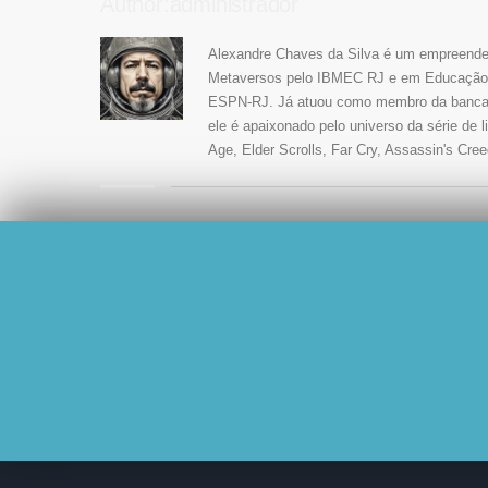
Author:administrador
Alexandre Chaves da Silva é um empreendedo
Metaversos pelo IBMEC RJ e em Educação O
ESPN-RJ. Já atuou como membro da banca jul
ele é apaixonado pelo universo da série de 
Age, Elder Scrolls, Far Cry, Assassin's Cree