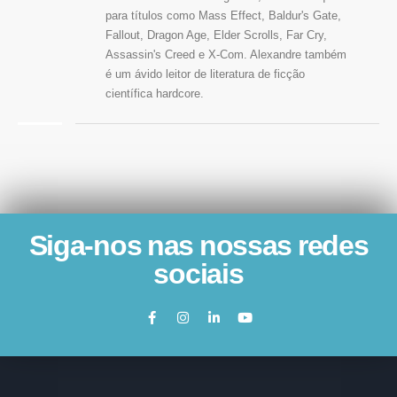
para títulos como Mass Effect, Baldur's Gate,
Fallout, Dragon Age, Elder Scrolls, Far Cry,
Assassin's Creed e X-Com. Alexandre também
é um ávido leitor de literatura de ficção
científica hardcore.
Siga-nos nas nossas redes
sociais