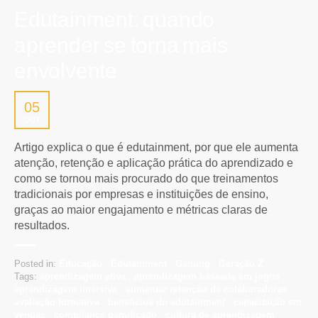
Edutainment: quando
aprender se torna mais
envolvente
05
OUT
Artigo explica o que é edutainment, por que ele aumenta
atenção, retenção e aplicação prática do aprendizado e
como se tornou mais procurado do que treinamentos
tradicionais por empresas e instituições de ensino,
graças ao maior engajamento e métricas claras de
resultados.
Posted in:
Educação
,
Edutainment
,
Gaming
,
Geração Z
Tags:
aprendizagem ativa
,
aprendizagem baseada em jogos
,
aprendizagem imersiva
,
aumentar retenção de colaboradores
,
avaliação formativa
,
benefícios do edutainment
,
capacitação em
vendas
,
compliance gamificado
,
cultura de aprendizagem
,