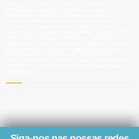
desenvolvimento de líderes
,
e-learning
,
educação com
entretenimento
,
educação corporativa
,
edutainment
,
edutainment na educação
,
edutainment nas empresas
,
edutainment vs treinamento tradicional
,
engajamento em
compliance
,
engajamento no aprendizado
,
ensino híbrido
,
ensino superior
,
escolas
,
feedback imediato
,
geração Z
,
LXP
,
métricas de aprendizagem
,
microlearning
,
mobile learning
,
nativos digitais
,
o que é edutainment
,
onboarding gamificado
,
reduzir evasão em treinamentos
,
retenção de conhecimento
,
ROI em treinamento
,
serious games
,
simulações de
atendimento
,
soft skills
,
storytelling educacional
,
treinamento
com ROI
,
treinamento corporativo
,
trilhas de aprendizagem
,
vídeo interativo
Siga-nos nas nossas redes