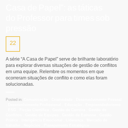
Casa de Papel”: as táticas
do Professor para times sob
pressão
22
SET
A série “A Casa de Papel” serve de brilhante laboratório
para explorar diversas situações de gestão de conflitos
em uma equipe. Relembre os momentos em que
ocorreram situações de conflito e como elas foram
solucionadas.
Posted in:
Comunicação
,
Criatividade
,
Desenvolvimento Pessoal
,
Desenvolvimento Profissional
,
Educação
,
Empreendedorismo
,
ESG
,
Ficção Científica
,
Gestão de Carreira
,
Gestão de
Conflitos
,
Gestão de Equipes
,
Gestão de Estresse
,
Gestão
Prática
,
Inteligência Emocional
,
Liderança
,
Mercado de
trabalho
,
Negócios
,
Planejamento Estratégico