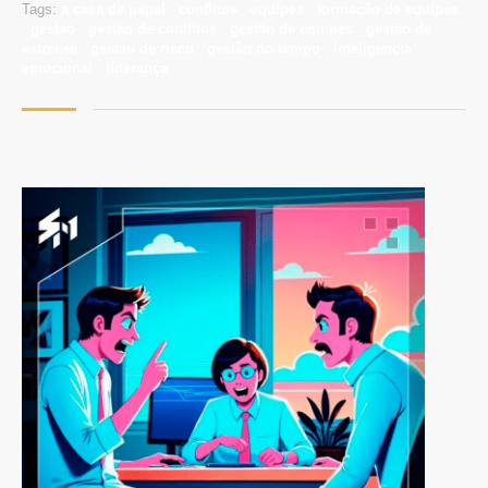
Tags:
a casa de papel
,
conflitos
,
equipes
,
formação de equipes
,
gestao
,
gestão de conflitos
,
gestão de equipes
,
gestão de
estresse
,
gestao de risco
,
gestão do tempo
,
inteligencia
emocional
,
liderança