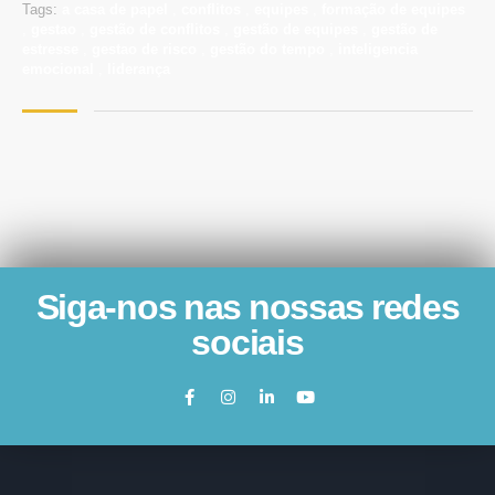
Tags:
a casa de papel
,
conflitos
,
equipes
,
formação de equipes
,
gestao
,
gestão de conflitos
,
gestão de equipes
,
gestão de
estresse
,
gestao de risco
,
gestão do tempo
,
inteligencia
emocional
,
liderança
Siga-nos nas nossas redes
sociais