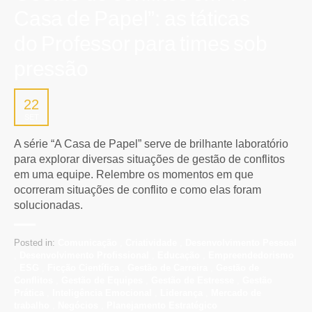
Casa de Papel”: as táticas
do Professor para times sob
pressão
22
SET
A série “A Casa de Papel” serve de brilhante laboratório
para explorar diversas situações de gestão de conflitos
em uma equipe. Relembre os momentos em que
ocorreram situações de conflito e como elas foram
solucionadas.
Posted in:
Comunicação
,
Criatividade
,
Desenvolvimento Pessoal
,
Desenvolvimento Profissional
,
Educação
,
Empreendedorismo
,
ESG
,
Ficção Científica
,
Gestão de Carreira
,
Gestão de
Conflitos
,
Gestão de Equipes
,
Gestão de Estresse
,
Gestão
Prática
,
Inteligência Emocional
,
Liderança
,
Mercado de
trabalho
,
Negócios
,
Planejamento Estratégico