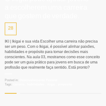
a escolherem uma carreira
que gostem de verdade.
28
MAIO
IKI | Ikigai e sua vida Escolher uma carreira não precisa
ser um peso. Com o Ikigai, é possível alinhar paixões,
habilidades e propósito para tomar decisões mais
conscientes. Na aula 03, mostramos como esse conceito
pode ser um guia prático para jovens em busca de uma
profissão que realmente faça sentido. Está pronto?
Posted in:
Desenvolvimento Pessoal
Tags:
carreira
,
habilidades
,
ikigai
,
proposito