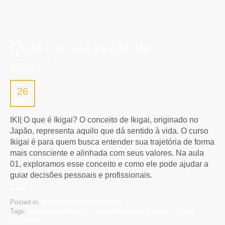
Qual é a sua razão de
viver?
26
MAIO
IKI| O que é Ikigai? O conceito de Ikigai, originado no
Japão, representa aquilo que dá sentido à vida. O curso
Ikigai é para quem busca entender sua trajetória de forma
mais consciente e alinhada com seus valores. Na aula
01, exploramos esse conceito e como ele pode ajudar a
guiar decisões pessoais e profissionais.
Posted in:
Desenvolvimento Pessoal
Tags:
autoconhecimento
,
desenvolvimento pessoal
,
ikigai
,
proposito