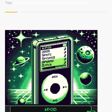
Tags:
conteúdo digital
,
economia criativa
,
podcasts