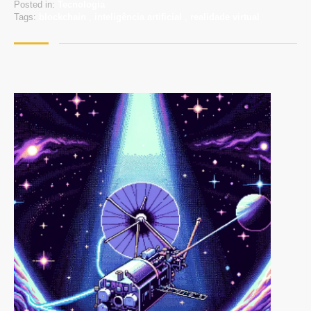
Posted in:
Tecnologia
Tags:
blockchain
,
inteligência artificial
,
realidade virtual