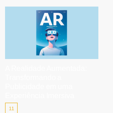
A Realidade Aumentada:
Transformando a
Publicidade em uma
Experiência Imersiva
11
DEZ