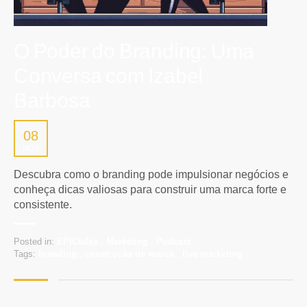
O Poder do Branding: Uma
Conversa com Izabel
Barbosa
08
NOV
Descubra como o branding pode impulsionar negócios e
conheça dicas valiosas para construir uma marca forte e
consistente.
Posted in:
EPICtalks
,
Marketing
,
Podcast
Tags:
branding
,
construção de marca
,
live marketing