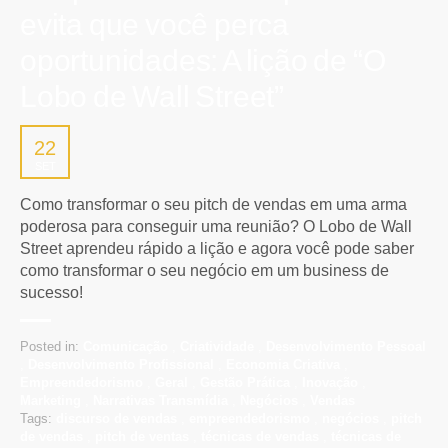
evita que você perca
oportunidades: A lição de “O
Lobo de Wall Street”
22
SET
Como transformar o seu pitch de vendas em uma arma
poderosa para conseguir uma reunião? O Lobo de Wall
Street aprendeu rápido a lição e agora você pode saber
como transformar o seu negócio em um business de
sucesso!
Posted in:
Comunicação
,
Criatividade
,
Desenvolvimento Pessoal
,
Desenvolvimento Profissional
,
Economia Criativa
,
Empreendedorismo
,
Geral
,
Gestão Prática
,
Inovação
,
Marketing
,
Narrativas Transmídia
,
Negócios
,
Vendas
Tags:
discurso de vendas
,
empreendedorismo
,
negócios
,
pitch
de vendas
,
pitch de ventas
,
técnicas de vendas
,
técnicas de