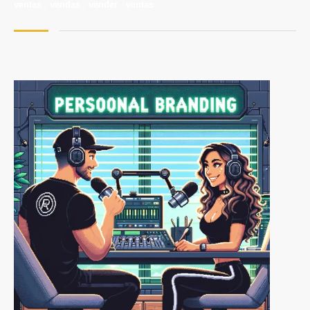
ventas
,
vendas
,
vender
,
ventas