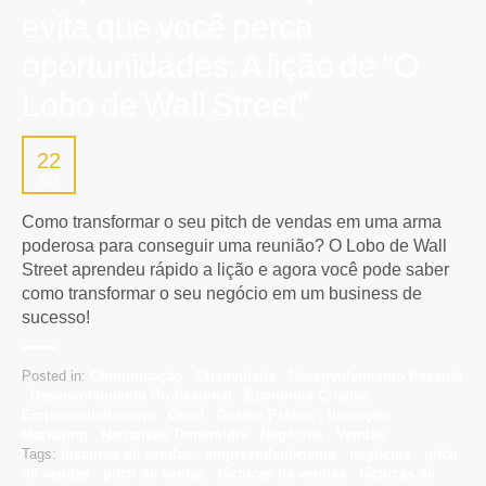
evita que você perca
oportunidades: A lição de “O
Lobo de Wall Street”
22
SET
Como transformar o seu pitch de vendas em uma arma
poderosa para conseguir uma reunião? O Lobo de Wall
Street aprendeu rápido a lição e agora você pode saber
como transformar o seu negócio em um business de
sucesso!
Posted in:
Comunicação
,
Criatividade
,
Desenvolvimento Pessoal
,
Desenvolvimento Profissional
,
Economia Criativa
,
Empreendedorismo
,
Geral
,
Gestão Prática
,
Inovação
,
Marketing
,
Narrativas Transmídia
,
Negócios
,
Vendas
Tags:
discurso de vendas
,
empreendedorismo
,
negócios
,
pitch
de vendas
,
pitch de ventas
,
técnicas de vendas
,
técnicas de