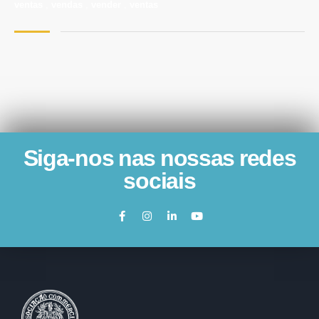
ventas
,
vendas
,
vender
,
ventas
Siga-nos nas nossas redes
sociais